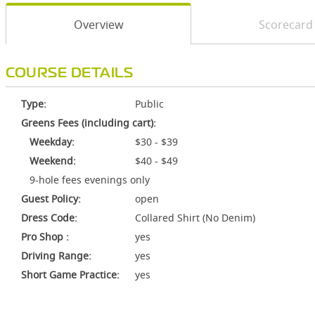
Overview
Scorecard
COURSE DETAILS
Type:
Public
Greens Fees (including cart):
Weekday:
$30 - $39
Weekend:
$40 - $49
9-hole fees evenings only
Guest Policy:
open
Dress Code:
Collared Shirt (No Denim)
Pro Shop :
yes
Driving Range:
yes
Short Game Practice:
yes